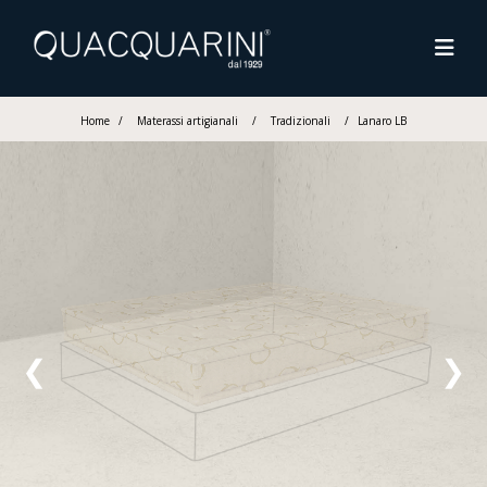
Home
/
Materassi artigianali
/
Tradizionali
/
Lanaro LB
❮
❯