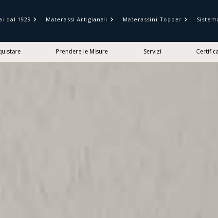
ai dal 1929
Materassi Artigianali
Materassini Topper
Sistem
uistare
Prendere le Misure
Servizi
Certific