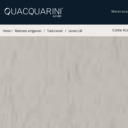
Materass
Come Acq
Home
/
Materassi artigianali
/
Tradizionali
/
Lanaro LM